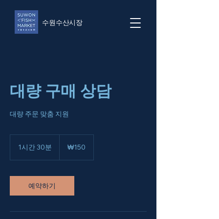
​수원수산시장
대량 구매 상담
대량 주문 맞춤 지원
150
대
1시간 30분
1
₩150
한
시
민
3
국
원
0
분
예약하기