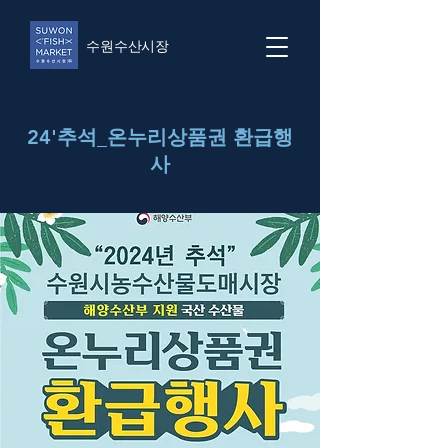
​수원수산시장
24'추석_온누리상품권 환급행
사