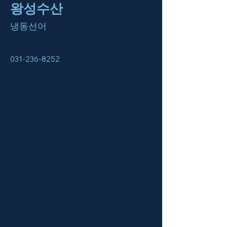
왕성수산
냉동선어
031-236-8252